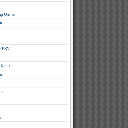
g Online
u
i
er PKV
 Kartu
es
ne
V
N
V