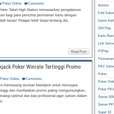
Poker Online
Comments
domino
 Poker Tabel High Stakes menawarkan pengalaman
Fold Sakon
an bagi para pencinta permainan kartu dengan
iah besar! Pelajari lebih lanjut tentang dia.
Game Kart
IDN Play
Kartu Rem
Link Serv
P2Play
Read Post
Permainan
jack Poker Winrate Tertinggi Promo
PKV Gam
Poker
Poker Online
Comments
Poker Onli
ara memasang taruhan blackjack untuk mencapai
Poker PK
rtinggi dan manfaatkan promo paling menguntungkan.
rategi optimal dan kiat profesional agar sukses dalam
Server ID
ne.
Server PK
Super 10