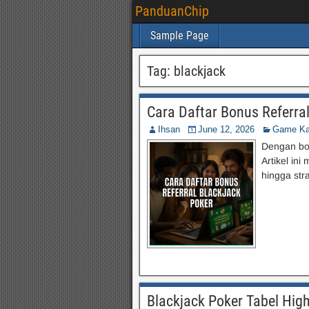
PanduanChip
Sample Page
Tag:
blackjack
Cara Daftar Bonus Referra
Ihsan
June 12, 2026
Game Ka
Dengan bon
Artikel in
hingga str
Blackjack Poker Tabel Hig