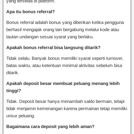
yang tersedia di platform.
Apa itu bonus referral?
Bonus referral adalah bonus yang diberikan ketika pengguna
berhasil mengajak orang lain bergabung melalui kode atau
tautan undangan sesuai syarat yang berlaku.
Apakah bonus referral bisa langsung ditarik?
Tidak selalu. Banyak bonus memiliki syarat seperti turnover,
batas waktu, atau ketentuan minimal aktivitas sebelum bisa
ditarik.
Apakah deposit besar membuat peluang menang lebih
tinggi?
Tidak. Deposit besar hanya menambah saldo bermain, tetapi
tidak menjamin kemenangan karena permainan tetap memiliki
unsur peluang.
Bagaimana cara deposit yang lebih aman?