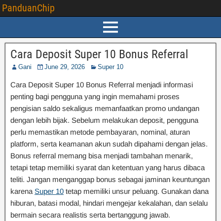
PanduanChip
Cara Deposit Super 10 Bonus Referral
Gani
June 29, 2026
Super 10
Cara Deposit Super 10 Bonus Referral menjadi informasi
penting bagi pengguna yang ingin memahami proses
pengisian saldo sekaligus memanfaatkan promo undangan
dengan lebih bijak. Sebelum melakukan deposit, pengguna
perlu memastikan metode pembayaran, nominal, aturan
platform, serta keamanan akun sudah dipahami dengan jelas.
Bonus referral memang bisa menjadi tambahan menarik,
tetapi tetap memiliki syarat dan ketentuan yang harus dibaca
teliti. Jangan menganggap bonus sebagai jaminan keuntungan
karena
Super 10
tetap memiliki unsur peluang. Gunakan dana
hiburan, batasi modal, hindari mengejar kekalahan, dan selalu
bermain secara realistis serta bertanggung jawab.