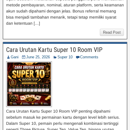
metode pembayaran, nominal, aturan platform, serta keamanan
akun sudah dipahami dengan jelas. Bonus referral memang
bisa menjadi tambahan menarik, tetapi tetap memiliki syarat
dan ketentuan […]
Read Post
Cara Urutan Kartu Super 10 Room VIP
Gani
June 25, 2026
Super 10
Comments
Cara Urutan Kartu Super 10 Room VIP penting dipahami
sebelum masuk ke permainan kartu dengan level lebih serius.
Dalam Super 10, pemain perlu mengenali kombinasi tertinggi
seperti Three Picture, Super Ten, Value Ten, hingga urutan