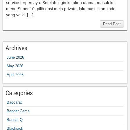
service terpercaya. Setelah login ke akun utama, masuk ke
menu Super 10, pilih opsi meja private, lalu masukkan kode
yang valid. […]
Read Post
Archives
June 2026
May 2026
April 2026
Categories
Baccarat
Bandar Ceme
Bandar Q
Blackjack