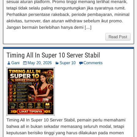
sesuai aturan platform. Promo tinggi memang terlihat menarik,
tetapi tidak selalu paling menguntungkan jika syaratnya rumit.
Perhatikan persentase rakeback, periode pembayaran, minimal
aktivitas, turnover, dan aturan withdraw sebelum ikut promo.
Jangan bermain berlebihan hanya demi […]
Read Post
Timing All In Super 10 Server Stabil
Gani
May 20, 2026
Super 10
Comments
Timing All In Super 10 Server Stabil, pemain perlu memahami
bahwa all in bukan sekadar memasang seluruh modal, tetapi
keputusan berisiko tinggi yang harus dilakukan pada momen