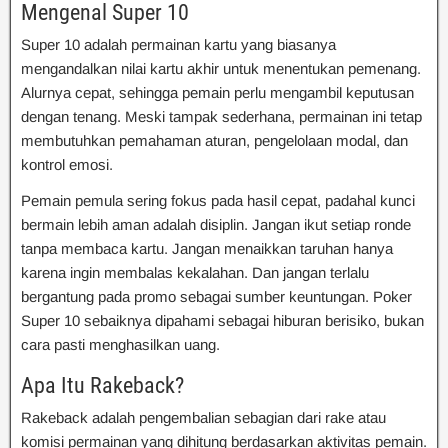
Mengenal Super 10
Super 10 adalah permainan kartu yang biasanya
mengandalkan nilai kartu akhir untuk menentukan pemenang.
Alurnya cepat, sehingga pemain perlu mengambil keputusan
dengan tenang. Meski tampak sederhana, permainan ini tetap
membutuhkan pemahaman aturan, pengelolaan modal, dan
kontrol emosi.
Pemain pemula sering fokus pada hasil cepat, padahal kunci
bermain lebih aman adalah disiplin. Jangan ikut setiap ronde
tanpa membaca kartu. Jangan menaikkan taruhan hanya
karena ingin membalas kekalahan. Dan jangan terlalu
bergantung pada promo sebagai sumber keuntungan. Poker
Super 10 sebaiknya dipahami sebagai hiburan berisiko, bukan
cara pasti menghasilkan uang.
Apa Itu Rakeback?
Rakeback adalah pengembalian sebagian dari rake atau
komisi permainan yang dihitung berdasarkan aktivitas pemain.