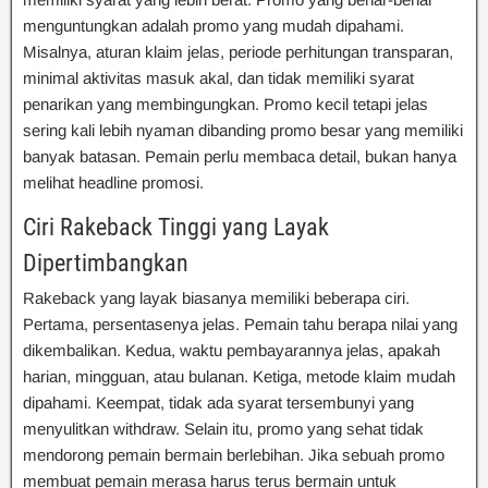
menguntungkan adalah promo yang mudah dipahami.
Misalnya, aturan klaim jelas, periode perhitungan transparan,
minimal aktivitas masuk akal, dan tidak memiliki syarat
penarikan yang membingungkan. Promo kecil tetapi jelas
sering kali lebih nyaman dibanding promo besar yang memiliki
banyak batasan. Pemain perlu membaca detail, bukan hanya
melihat headline promosi.
Ciri Rakeback Tinggi yang Layak
Dipertimbangkan
Rakeback yang layak biasanya memiliki beberapa ciri.
Pertama, persentasenya jelas. Pemain tahu berapa nilai yang
dikembalikan. Kedua, waktu pembayarannya jelas, apakah
harian, mingguan, atau bulanan. Ketiga, metode klaim mudah
dipahami. Keempat, tidak ada syarat tersembunyi yang
menyulitkan withdraw. Selain itu, promo yang sehat tidak
mendorong pemain bermain berlebihan. Jika sebuah promo
membuat pemain merasa harus terus bermain untuk