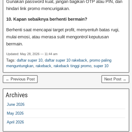
Gunakan password kuat, jangan bagikan OTP atau PIN, dan
hindari link promo mencurigakan.
10. Kapan sebaiknya berhenti bermain?
Berhenti saat mencapai target profit, menyentuh batas rugi,
mulai emosi, atau merasa sulit mengontrol keputusan
bermain.
Updated: May 28, 2026 — 11:44 am
Tags:
daftar super 10
,
daftar super 10 rakeback
,
promo paling
menguntungkan
,
rakeback
,
rakeback tinggi promo
,
super 10
← Previous Post
Next Post →
Archives
June 2026
May 2026
April 2026