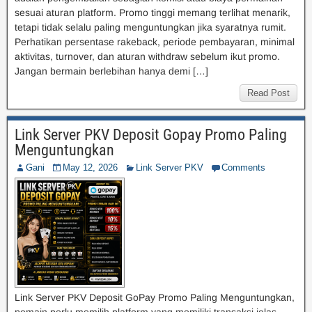
sesuai aturan platform. Promo tinggi memang terlihat menarik,
tetapi tidak selalu paling menguntungkan jika syaratnya rumit.
Perhatikan persentase rakeback, periode pembayaran, minimal
aktivitas, turnover, dan aturan withdraw sebelum ikut promo.
Jangan bermain berlebihan hanya demi […]
Read Post
Link Server PKV Deposit Gopay Promo Paling
Menguntungkan
Gani
May 12, 2026
Link Server PKV
Comments
Link Server PKV Deposit GoPay Promo Paling Menguntungkan,