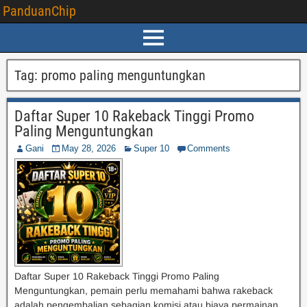
PanduanChip
Tag:
promo paling menguntungkan
Daftar Super 10 Rakeback Tinggi Promo
Paling Menguntungkan
Gani
May 28, 2026
Super 10
Comments
Daftar Super 10 Rakeback Tinggi Promo Paling
Menguntungkan, pemain perlu memahami bahwa rakeback
adalah pengembalian sebagian komisi atau biaya permainan