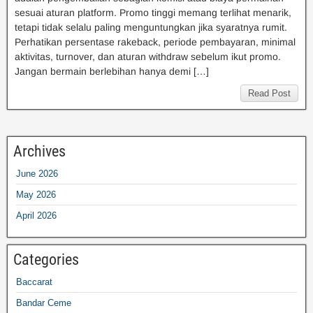
sesuai aturan platform. Promo tinggi memang terlihat menarik,
tetapi tidak selalu paling menguntungkan jika syaratnya rumit.
Perhatikan persentase rakeback, periode pembayaran, minimal
aktivitas, turnover, dan aturan withdraw sebelum ikut promo.
Jangan bermain berlebihan hanya demi […]
Read Post
Archives
June 2026
May 2026
April 2026
Categories
Baccarat
Bandar Ceme