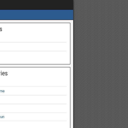
s
ies
eme
sun