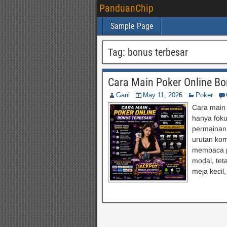
PanduanChip
Sample Page
Tag:
bonus terbesar
Cara Main Poker Online Bo
Gani
May 11, 2026
Poker
Cara main 
hanya foku
permainan 
urutan kombi
membaca p
modal, tet
meja kecil,