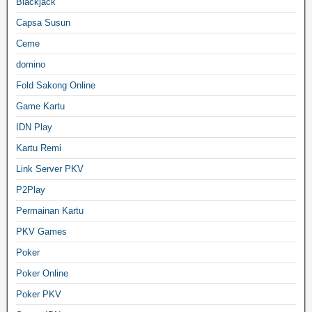
Blackjack
Capsa Susun
Ceme
domino
Fold Sakong Online
Game Kartu
IDN Play
Kartu Remi
Link Server PKV
P2Play
Permainan Kartu
PKV Games
Poker
Poker Online
Poker PKV