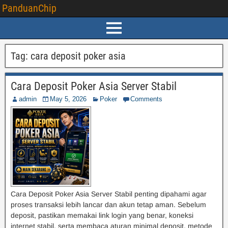
PanduanChip
Tag:
cara deposit poker asia
Cara Deposit Poker Asia Server Stabil
admin
May 5, 2026
Poker
Comments
Cara Deposit Poker Asia Server Stabil penting dipahami agar
proses transaksi lebih lancar dan akun tetap aman. Sebelum
deposit, pastikan memakai link login yang benar, koneksi
internet stabil, serta membaca aturan minimal deposit, metode