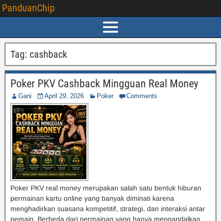
PanduanChip
Tag:
cashback
Poker PKV Cashback Mingguan Real Money
Gani
April 29, 2026
Poker
Comments
Poker PKV real money merupakan salah satu bentuk hiburan
permainan kartu online yang banyak diminati karena
menghadirkan suasana kompetitif, strategi, dan interaksi antar
pemain. Berbeda dari permainan yang hanya mengandalkan