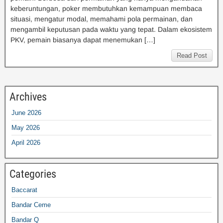
keberuntungan, poker membutuhkan kemampuan membaca
situasi, mengatur modal, memahami pola permainan, dan
mengambil keputusan pada waktu yang tepat. Dalam ekosistem
PKV, pemain biasanya dapat menemukan […]
Read Post
Archives
June 2026
May 2026
April 2026
Categories
Baccarat
Bandar Ceme
Bandar Q