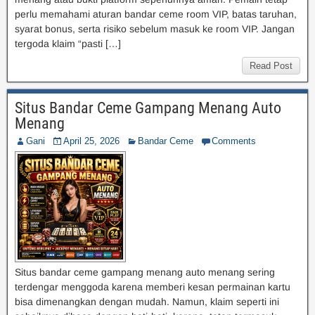
perlu memahami aturan bandar ceme room VIP, batas taruhan,
syarat bonus, serta risiko sebelum masuk ke room VIP. Jangan
tergoda klaim “pasti […]
Read Post
Situs Bandar Ceme Gampang Menang Auto
Menang
Gani
April 25, 2026
Bandar Ceme
Comments
Situs bandar ceme gampang menang auto menang sering
terdengar menggoda karena memberi kesan permainan kartu
bisa dimenangkan dengan mudah. Namun, klaim seperti ini