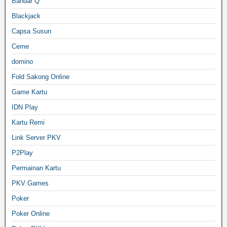
Bandar Q
Blackjack
Capsa Susun
Ceme
domino
Fold Sakong Online
Game Kartu
IDN Play
Kartu Remi
Link Server PKV
P2Play
Permainan Kartu
PKV Games
Poker
Poker Online