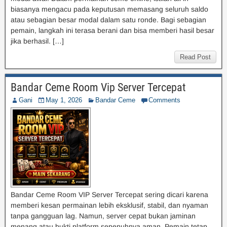
biasanya mengacu pada keputusan memasang seluruh saldo
atau sebagian besar modal dalam satu ronde. Bagi sebagian
pemain, langkah ini terasa berani dan bisa memberi hasil besar
jika berhasil. […]
Read Post
Bandar Ceme Room Vip Server Tercepat
Gani
May 1, 2026
Bandar Ceme
Comments
Bandar Ceme Room VIP Server Tercepat sering dicari karena
memberi kesan permainan lebih eksklusif, stabil, dan nyaman
tanpa gangguan lag. Namun, server cepat bukan jaminan
menang atau bukti platform sepenuhnya aman. Pemain tetap