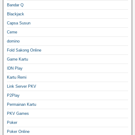
Bandar Q
Blackjack
Capsa Susun
Ceme
domino
Fold Sakong Online
Game Kartu
IDN Play
Kartu Remi
Link Server PKV
P2Play
Permainan Kartu
PKV Games
Poker
Poker Online