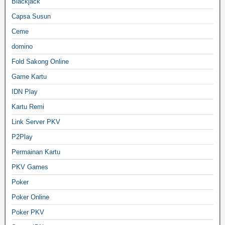
Blackjack
Capsa Susun
Ceme
domino
Fold Sakong Online
Game Kartu
IDN Play
Kartu Remi
Link Server PKV
P2Play
Permainan Kartu
PKV Games
Poker
Poker Online
Poker PKV