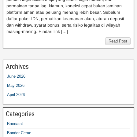
permainan tanpa lag. Namun, koneksi cepat bukan jaminan
platform aman atau peluang menang lebih besar. Sebelum
daftar poker IDN, perhatikan keamanan akun, aturan deposit
dan withdraw, syarat bonus, serta risiko legalitas di wilayah
masing-masing. Hindari link […]
Read Post
Archives
June 2026
May 2026
April 2026
Categories
Baccarat
Bandar Ceme