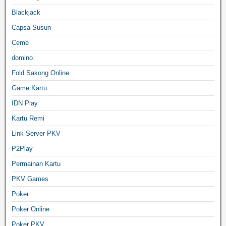
Blackjack
Capsa Susun
Ceme
domino
Fold Sakong Online
Game Kartu
IDN Play
Kartu Remi
Link Server PKV
P2Play
Permainan Kartu
PKV Games
Poker
Poker Online
Poker PKV