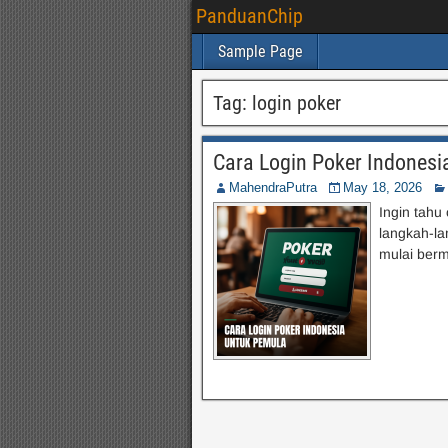
PanduanChip
Sample Page
Tag:
login poker
Cara Login Poker Indones
MahendraPutra
May 18, 2026
Ingin tahu 
langkah-l
mulai berm