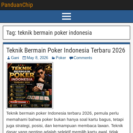
PanduanChip
Tag:
teknik bermain poker indonesia
Teknik Bermain Poker Indonesia Terbaru 2026
Gani
May 8, 2026
Poker
Comments
Teknik bermain poker Indonesia terbaru 2026, pemula perlu
memahami bahwa poker bukan hanya soal kartu bagus, tetapi
juga strategi, posisi, dan kemampuan membaca lawan. Teknik
dasar yang penting adalah selektif memilih kartu awal, tidak