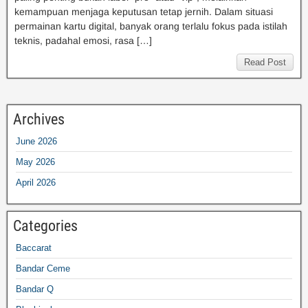
kemampuan menjaga keputusan tetap jernih. Dalam situasi
permainan kartu digital, banyak orang terlalu fokus pada istilah
teknis, padahal emosi, rasa […]
Read Post
Archives
June 2026
May 2026
April 2026
Categories
Baccarat
Bandar Ceme
Bandar Q