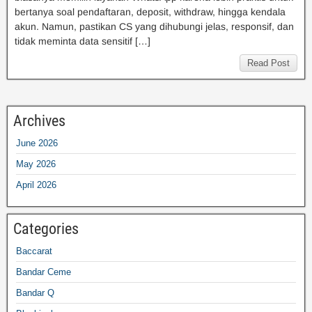
bertanya soal pendaftaran, deposit, withdraw, hingga kendala
akun. Namun, pastikan CS yang dihubungi jelas, responsif, dan
tidak meminta data sensitif […]
Read Post
Archives
June 2026
May 2026
April 2026
Categories
Baccarat
Bandar Ceme
Bandar Q