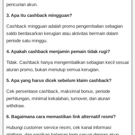
pencurian akun.
3. Apa itu cashback mingguan?
Cashback mingguan adalah promo pengembalian sebagian
saldo berdasarkan kerugian atau aktivitas bermain dalam
periode satu minggu.
4. Apakah cashback menjamin pemain tidak rugi?
Tidak. Cashback hanya mengembalikan sebagian kecil sesuai
aturan promo, bukan menutup semua kerugian.
5. Apa yang harus dicek sebelum klaim cashback?
Cek persentase cashback, maksimal bonus, periode
perhitungan, minimal kekalahan, turnover, dan aturan
withdraw.
6. Bagaimana cara memastikan link alternatif resmi?
Hubungi customer service resmi, cek kanal informasi
platform, dan pastikan halaman login sesuai dengan akun