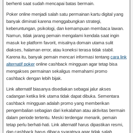
berhenti saat sudah mencapai batas bermain.
Poker online menjadi salah satu permainan kartu digital yang
banyak diminati karena menggabungkan strategi,
keberuntungan, psikologi, dan kemampuan membaca lawan.
Namun, tidak jarang pemain mengalami kendala saat ingin
masuk ke platform favorit, misalnya domain utama sulit
diakses, halaman error, atau koneksi terasa tidak stabil.
Karena itu, banyak pemain mencari informasi tentang
cara link
alternatif poker
online cashback mingguan agar tetap bisa
mengakses permainan sekaligus memahami promo
cashback dengan lebih bijak.
Link alternatif biasanya disediakan sebagai jalur akses
cadangan ketika link utama tidak dapat dibuka. Sementara
cashback mingguan adalah promo yang memberikan
pengembalian sebagian dari kekalahan atau aktivitas bermain
dalam periode tertentu. Meski terdengar menarik, pemain
tetap perlu berhati-hati. Link alternatif harus dipastikan resmi,
dan cashback harus dibaca syaratnya agar tidak salah