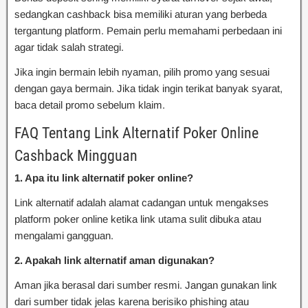
sedangkan cashback bisa memiliki aturan yang berbeda
tergantung platform. Pemain perlu memahami perbedaan ini
agar tidak salah strategi.
Jika ingin bermain lebih nyaman, pilih promo yang sesuai
dengan gaya bermain. Jika tidak ingin terikat banyak syarat,
baca detail promo sebelum klaim.
FAQ Tentang Link Alternatif Poker Online
Cashback Mingguan
1. Apa itu link alternatif poker online?
Link alternatif adalah alamat cadangan untuk mengakses
platform poker online ketika link utama sulit dibuka atau
mengalami gangguan.
2. Apakah link alternatif aman digunakan?
Aman jika berasal dari sumber resmi. Jangan gunakan link
dari sumber tidak jelas karena berisiko phishing atau