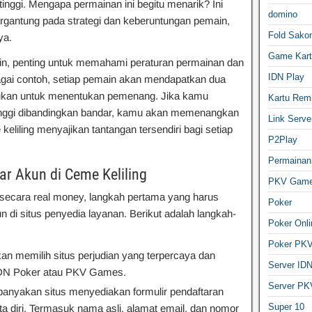
tinggi. Mengapa permainan ini begitu menarik? Ini
domino
ergantung pada strategi dan keberuntungan pemain,
Fold Sakon
ya.
Game Kart
, penting untuk memahami peraturan permainan dan
IDN Play
agai contoh, setiap pemain akan mendapatkan dua
akukan untuk menentukan pemenang. Jika kamu
Kartu Rem
 tinggi dibandingkan bandar, kamu akan memenangkan
Link Serv
keliling menyajikan tantangan tersendiri bagi setiap
P2Play
Permainan
r Akun di Ceme Keliling
PKV Gam
 secara real money, langkah pertama yang harus
Poker
 di situs penyedia layanan. Berikut adalah langkah-
Poker Onli
Poker PK
an memilih situs perjudian yang terpercaya dan
Server ID
 IDN Poker atau PKV Games.
Server PK
anyakan situs menyediakan formulir pendaftaran
Super 10
ta diri. Termasuk nama asli, alamat email, dan nomor