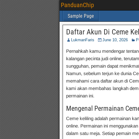
PanduanChip
Sample Page
Daftar Akun Di Ceme Kel
LukmanFaris
June 10, 2026
P
Pernahkah kamu mendengar tentang 
kalangan pecinta judi online, teru
sungguhan, pemain dapat menikmat
Namun, sebelum terjun ke dunia Ce
memahami cara daftar akun di Ceme 
kami akan membahas langkah demi 
permainan ini.
Mengenal Permainan Ceme 
Ceme keliling adalah permainan kar
online. Permainan ini menggunakan 
dalam satu meja. Setiap pemain me