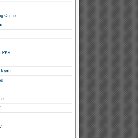
g Online
u
i
er PKV
 Kartu
es
ne
V
N
V