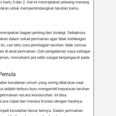
ki kartu 3 dan 2. Hal ini menciptakan peluang menang
pastikan untuk mempertimbangkan taruhan kamu
merupakan bagian penting dari strategi. Sebaiknya
akan dalam sekali permainan agar tidak kehilangan
 itu, cari tahu cara pembagian taruhan: tidak semua
san di awal permainan. Dari pengalaman saya sebagai
alaman, memahami pot odds sangat berpengaruh pada
Pemula
dari kesalahan umum yang sering dilakukan saat
ya adalah terburu-buru mengambil keputusan taruhan
rmainan secara keseluruhan. Ini bisa
cara cepat dan merasa frustasi dengan hasilnya.
enjadi kesalahan besar lainnya. Dalam permainan