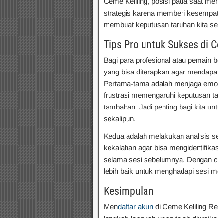
Ceme Keliling, posisi pada saat me
strategis karena memberi kesempat
membuat keputusan taruhan kita sen
Tips Pro untuk Sukses di C
Bagi para profesional atau pemain 
yang bisa diterapkan agar mendapat
Pertama-tama adalah menjaga emosi 
frustrasi memengaruhi keputusan t
tambahan. Jadi penting bagi kita un
sekalipun.
Kedua adalah melakukan analisis s
kekalahan agar bisa mengidentifika
selama sesi sebelumnya. Dengan c
lebih baik untuk menghadapi sesi m
Kesimpulan
Men
daftar akun
di Ceme Keliling Rea