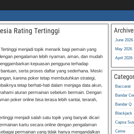
esia Rating Tertinggi
Archive
June 2026
Tertinggi menjadi topik menarik bagi pemain yang
May 2026
ne dengan pengalaman lebih nyaman, aman, dan mudah
April 2026
a menggambarkan kepuasan pengguna terhadap
n bantuan, serta proses daftar yang sederhana. Meski
Categor
angan, karena poker tetap membutuhkan strategi,
baiknya tetap berhati-hati dalam menjaga data akun,
Baccarat
mahami aturan permainan sebelum bermain. Dengan
Bandar C
aman poker online bisa terasa lebih santai, terarah,
Bandar Q
Blackjack
tertinggi menjadi salah satu topik yang banyak dicari
Capsa Su
permainan kartu secara online dengan pengalaman
Ceme
l sebagai permainan yang tidak hanya mengandalkan