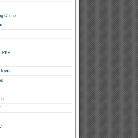
g Online
u
i
er PKV
 Kartu
es
ne
V
N
V