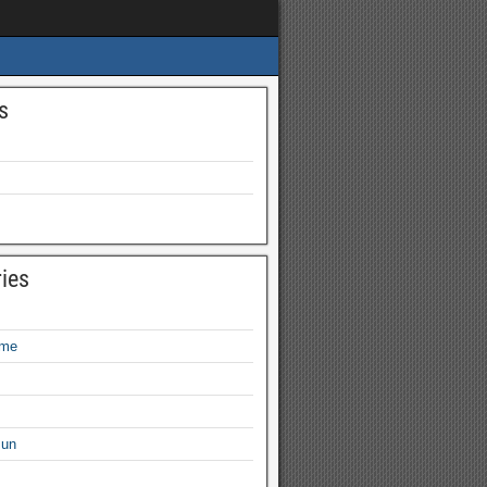
s
ies
eme
sun