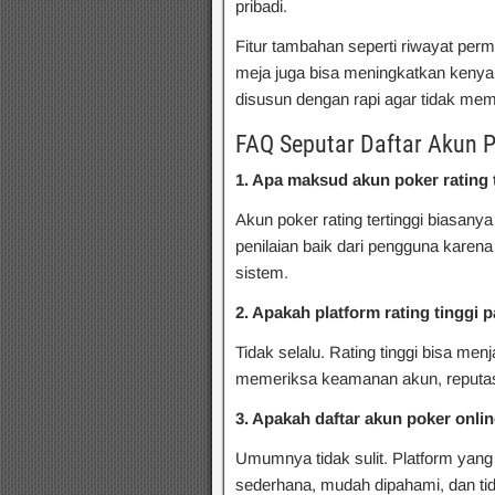
pribadi.
Fitur tambahan seperti riwayat permai
meja juga bisa meningkatkan kenya
disusun dengan rapi agar tidak me
FAQ Seputar Daftar Akun P
1. Apa maksud akun poker rating 
Akun poker rating tertinggi biasan
penilaian baik dari pengguna karena
sistem.
2. Apakah platform rating tinggi 
Tidak selalu. Rating tinggi bisa men
memeriksa keamanan akun, reputasi
3. Apakah daftar akun poker onlin
Umumnya tidak sulit. Platform yan
sederhana, mudah dipahami, dan t