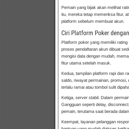
Pemain yang bijak akan melihat rat
itu, mereka tetap memeriksa fitur, 
platform sebelum membuat akun.
Ciri Platform Poker dengan
Platform poker yang memiliki rating 
proses pendaftaran akun dibuat se
mengisi data dengan mudah, memaha
fitur utama setelah masuk.
Kedua, tampilan platform rapi dan r
saldo, riwayat permainan, promosi,
terlalu ramai atau tombol sulit dip
Ketiga, server stabil. Dalam permai
Gangguan seperti delay, disconnec
pemain, terutama saat berada dalam
Keempat, layanan pelanggan respon
bantuan yang mudah diakses ketika