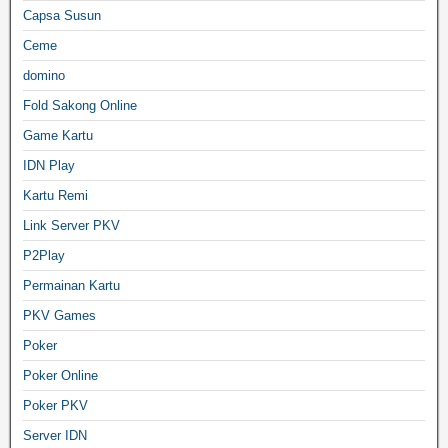
Capsa Susun
Ceme
domino
Fold Sakong Online
Game Kartu
IDN Play
Kartu Remi
Link Server PKV
P2Play
Permainan Kartu
PKV Games
Poker
Poker Online
Poker PKV
Server IDN