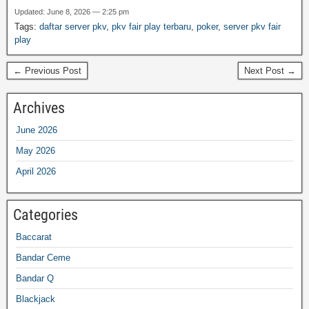
Updated: June 8, 2026 — 2:25 pm
Tags:
daftar server pkv
,
pkv fair play terbaru
,
poker
,
server pkv fair
play
← Previous Post
Next Post →
Archives
June 2026
May 2026
April 2026
Categories
Baccarat
Bandar Ceme
Bandar Q
Blackjack