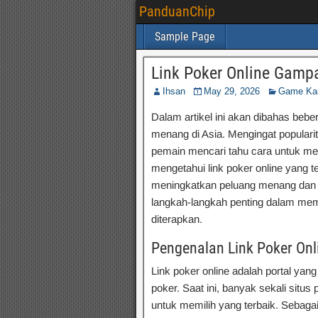
PanduanChip
Sample Page
Link Poker Online Gamp
Ihsan
May 29, 2026
Game Kar
Dalam artikel ini akan dibahas bebe
menang di Asia. Mengingat popular
pemain mencari tahu cara untuk 
mengetahui link poker online yang t
meningkatkan peluang menang dan me
langkah-langkah penting dalam memil
diterapkan.
Pengenalan Link Poker Onl
Link poker online adalah portal ya
poker. Saat ini, banyak sekali situ
untuk memilih yang terbaik. Sebagai 