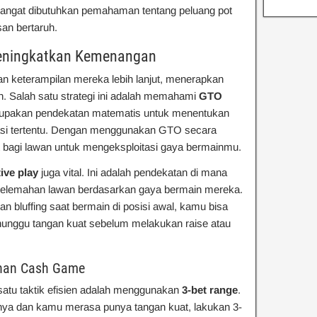
 sangat dibutuhkan pemahaman tentang peluang pot
an bertaruh.
Meningkatkan Kemenangan
n keterampilan mereka lebih lanjut, menerapkan
kan. Salah satu strategi ini adalah memahami
GTO
rupakan pendekatan matematis untuk menentukan
tuasi tertentu. Dengan menggunakan GTO secara
t bagi lawan untuk mengeksploitasi gaya bermainmu.
tive play
juga vital. Ini adalah pendekatan di mana
elemahan lawan berdasarkan gaya bermain mereka.
an bluffing saat bermain di posisi awal, kamu bisa
nggu tangan kuat sebelum melakukan raise atau
inan Cash Game
atu taktik efisien adalah menggunakan
3-bet range
.
mnya dan kamu merasa punya tangan kuat, lakukan 3-