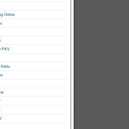
g Online
u
i
er PKV
 Kartu
es
ne
V
N
V