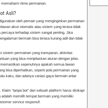
tuk memahami ritme permainan.
t Asli?
ya digunakan oleh pemain yang menginginkan permainan
awan akun otomatis atau sistem yang terasa tidak
 percaya terhadap sistem sangat penting. Jika
engalaman bermain bisa terasa kurang adil dan tidak
i sistem permainan yang transparan, aktivitas
antuan yang bisa menjelaskan aturan dengan jelas.
tuk memastikan sepenuhnya apakah semua lawan
ng bisa diperhatikan, seperti pola permainan yang
rlalu kaku, dan adanya variasi gaya bermain antar
 Klaim “tanpa bot” dari sebuah platform harus disikapi
ng adalah memilih tempat bermain yang memiliki
customer service responsif.