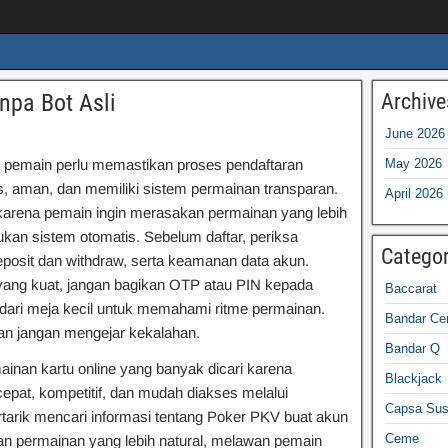
npa Bot Asli
Archive
June 2026
, pemain perlu memastikan proses pendaftaran
May 2026
as, aman, dan memiliki sistem permainan transparan.
April 2026
i karena pemain ingin merasakan permainan yang lebih
kan sistem otomatis. Sebelum daftar, periksa
Categor
eposit dan withdraw, serta keamanan data akun.
ng kuat, jangan bagikan OTP atau PIN kepada
Baccarat
i dari meja kecil untuk memahami ritme permainan.
Bandar C
dan jangan mengejar kekalahan.
Bandar Q
ainan kartu online yang banyak dicari karena
Blackjack
at, kompetitif, dan mudah diakses melalui
Capsa Su
rtarik mencari informasi tentang Poker PKV buat akun
Ceme
kan permainan yang lebih natural, melawan pemain