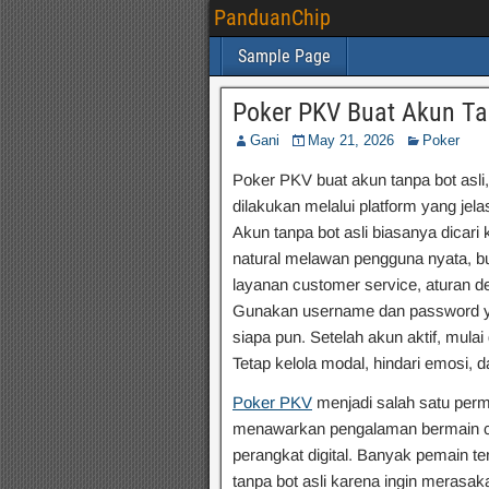
PanduanChip
Sample Page
Poker PKV Buat Akun Ta
Gani
May 21, 2026
Poker
Poker PKV buat akun tanpa bot asli
dilakukan melalui platform yang jel
Akun tanpa bot asli biasanya dicar
natural melawan pengguna nyata, bu
layanan customer service, aturan d
Gunakan username dan password ya
siapa pun. Setelah akun aktif, mula
Tetap kelola modal, hindari emosi, 
Poker PKV
menjadi salah satu perm
menawarkan pengalaman bermain cep
perangkat digital. Banyak pemain te
tanpa bot asli karena ingin merasa