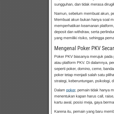
sungguhan, dan tidak merasa dirugi
Namun, sebelum membuat akun, pem
Membuat akun bukan hanya soal me
memperhatikan keamanan platform, 
deposit dan withdraw, serta perlindu
yang memiliki risiko, sehingga pem
Mengenal Poker PKV Seca
Poker PKV biasanya merujuk pada pe
atau platform PKV. Di dalamnya, p
seperti poker, domino, ceme, banda
poker tetap menjadi salah satu pil
strategi, keberuntungan, psikolog
Dalam
poker
, pemain tidak hanya m
menentukan kapan harus call, raise, 
kartu awal, posisi meja, gaya berma
Karena itu, pemain yang baru memb