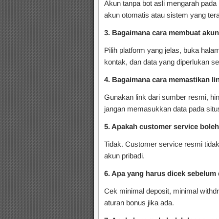
Akun tanpa bot asli mengarah pada
akun otomatis atau sistem yang tera
3. Bagaimana cara membuat aku
Pilih platform yang jelas, buka hal
kontak, dan data yang diperlukan se
4. Bagaimana cara memastikan li
Gunakan link dari sumber resmi, hin
jangan memasukkan data pada situ
5. Apakah customer service bol
Tidak. Customer service resmi tid
akun pribadi.
6. Apa yang harus dicek sebelum
Cek minimal deposit, minimal withd
aturan bonus jika ada.