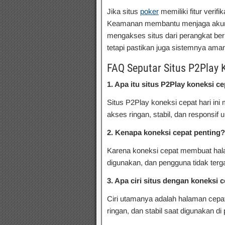
Jika situs
poker
memiliki fitur verif
Keamanan membantu menjaga akun te
mengakses situs dari perangkat ber
tetapi pastikan juga sistemnya ama
FAQ Seputar Situs P2Play K
1. Apa itu situs P2Play koneksi ce
Situs P2Play koneksi cepat hari in
akses ringan, stabil, dan responsif
2. Kenapa koneksi cepat penting?
Karena koneksi cepat membuat hala
digunakan, dan pengguna tidak terg
3. Apa ciri situs dengan koneksi 
Ciri utamanya adalah halaman cepat
ringan, dan stabil saat digunakan di