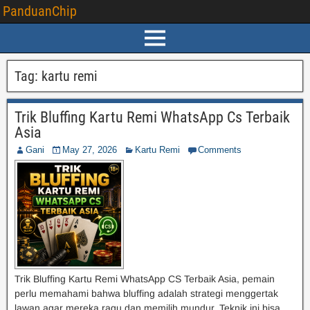
PanduanChip
Tag:
kartu remi
Trik Bluffing Kartu Remi WhatsApp Cs Terbaik
Asia
Gani
May 27, 2026
Kartu Remi
Comments
Trik Bluffing Kartu Remi WhatsApp CS Terbaik Asia, pemain
perlu memahami bahwa bluffing adalah strategi menggertak
lawan agar mereka ragu dan memilih mundur. Teknik ini bisa