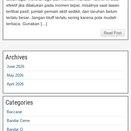
efektif jika dilakukan pada momen tepat, misalnya saat lawan
terlihat pasif, jumlah pemain aktif sedikit, dan taruhan belum
terlalu besar. Jangan bluff terlalu sering karena pola mudah
terbaca. Gunakan […]
Read Post
Archives
June 2026
May 2026
April 2026
Categories
Baccarat
Bandar Ceme
Bandar Q