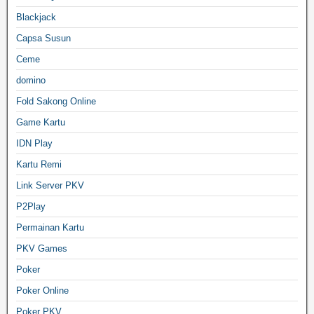
Blackjack
Capsa Susun
Ceme
domino
Fold Sakong Online
Game Kartu
IDN Play
Kartu Remi
Link Server PKV
P2Play
Permainan Kartu
PKV Games
Poker
Poker Online
Poker PKV