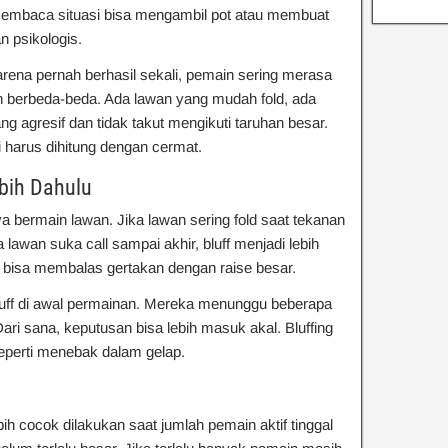
membaca situasi bisa mengambil pot atau membuat
 psikologis.
arena pernah berhasil sekali, pemain sering merasa
awan berbeda-beda. Ada lawan yang mudah fold, ada
g agresif dan tidak takut mengikuti taruhan besar.
i harus dihitung dengan cermat.
bih Dahulu
a bermain lawan. Jika lawan sering fold saat tekanan
ika lawan suka call sampai akhir, bluff menjadi lebih
ka bisa membalas gertakan dengan raise besar.
bluff di awal permainan. Mereka menunggu beberapa
ri sana, keputusan bisa lebih masuk akal. Bluffing
perti menebak dalam gelap.
ebih cocok dilakukan saat jumlah pemain aktif tinggal