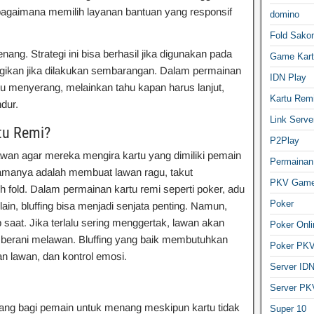
agaimana memilih layanan bantuan yang responsif
domino
Fold Sakon
ang. Strategi ini bisa berhasil jika digunakan pada
Game Kart
ugikan jika dilakukan sembarangan. Dalam permainan
IDN Play
lu menyerang, melainkan tahu kapan harus lanjut,
Kartu Rem
dur.
Link Serv
tu Remi?
P2Play
lawan agar mereka mengira kartu yang dimiliki pemain
Permainan
utamanya adalah membuat lawan ragu, takut
PKV Gam
 fold. Dalam permainan kartu remi seperti poker, adu
Poker
 lain, bluffing bisa menjadi senjata penting. Namun,
ap saat. Jika terlalu sering menggertak, lawan akan
Poker Onli
berani melawan. Bluffing yang baik membutuhkan
Poker PK
n lawan, dan kontrol emosi.
Server ID
Server PK
uang bagi pemain untuk menang meskipun kartu tidak
Super 10