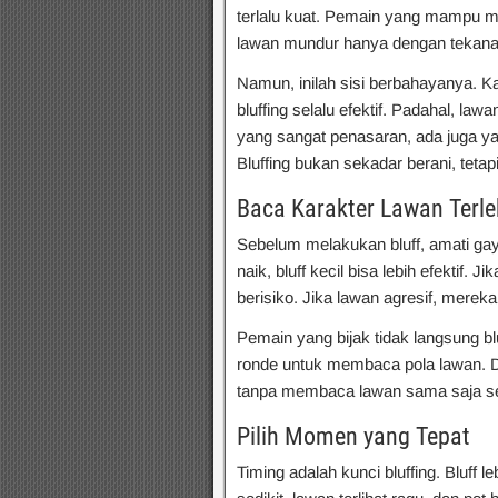
terlalu kuat. Pemain yang mampu 
lawan mundur hanya dengan tekanan
Namun, inilah sisi berbahayanya. K
bluffing selalu efektif. Padahal, l
yang sangat penasaran, ada juga yan
Bluffing bukan sekadar berani, tetap
Baca Karakter Lawan Terle
Sebelum melakukan bluff, amati gay
naik, bluff kecil bisa lebih efektif. J
berisiko. Jika lawan agresif, mere
Pemain yang bijak tidak langsung 
ronde untuk membaca pola lawan. Da
tanpa membaca lawan sama saja se
Pilih Momen yang Tepat
Timing adalah kunci bluffing. Bluff l