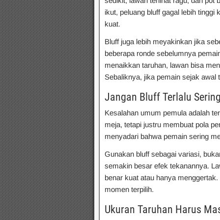
sedikit, lawan terlihat ragu, dan pot
ikut, peluang bluff gagal lebih ting
kuat.
Bluff juga lebih meyakinkan jika se
beberapa ronde sebelumnya pemain se
menaikkan taruhan, lawan bisa meng
Sebaliknya, jika pemain sejak awal te
Jangan Bluff Terlalu Serin
Kesalahan umum pemula adalah terlal
meja, tetapi justru membuat pola 
menyadari bahwa pemain sering men
Gunakan bluff sebagai variasi, buk
semakin besar efek tekanannya. La
benar kuat atau hanya menggertak. 
momen terpilih.
Ukuran Taruhan Harus Ma