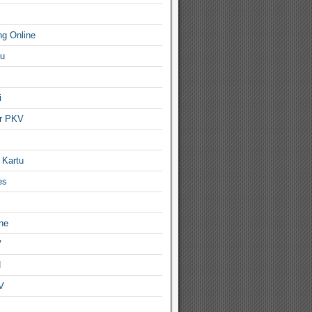
g Online
u
i
er PKV
 Kartu
es
ne
V
N
V