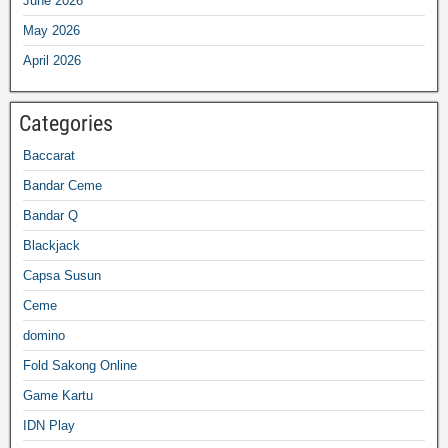
June 2026
May 2026
April 2026
Categories
Baccarat
Bandar Ceme
Bandar Q
Blackjack
Capsa Susun
Ceme
domino
Fold Sakong Online
Game Kartu
IDN Play