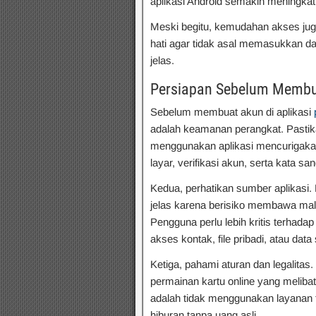
aplikasi Android semakin meningkat
Meski begitu, kemudahan akses ju
hati agar tidak asal memasukkan da
jelas.
Persiapan Sebelum Memb
Sebelum membuat akun di aplikasi
adalah keamanan perangkat. Pastik
menggunakan aplikasi mencurigakan
layar, verifikasi akun, serta kata sa
Kedua, perhatikan sumber aplikasi. 
jelas karena berisiko membawa malw
Pengguna perlu lebih kritis terhadap
akses kontak, file pribadi, atau data 
Ketiga, pahami aturan dan legalita
permainan kartu online yang melibat
adalah tidak menggunakan layanan t
hiburan tanpa uang asli.