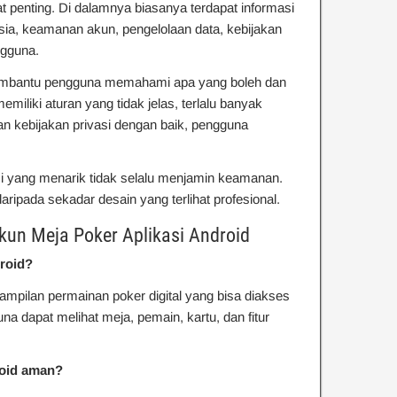
at penting. Di dalamnya biasanya terdapat informasi
sia, keamanan akun, pengelolaan data, kebijakan
ngguna.
mbantu pengguna memahami apa yang boleh dan
memiliki aturan yang tidak jelas, terlalu banyak
an kebijakan privasi dengan baik, pengguna
asi yang menarik tidak selalu menjamin keamanan.
daripada sekadar desain yang terlihat profesional.
kun Meja Poker Aplikasi Android
droid?
tampilan permainan poker digital yang bisa diakses
a dapat melihat meja, pemain, kartu, dan fitur
roid aman?