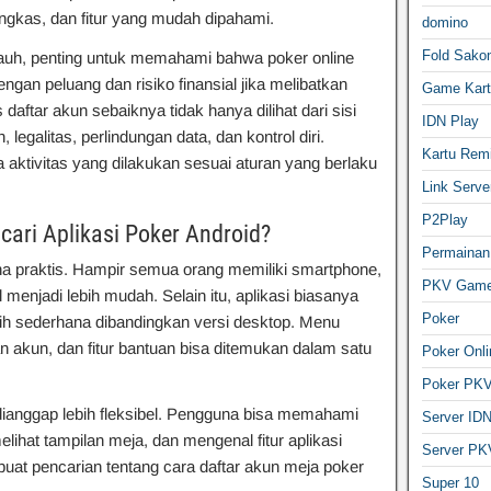
ringkas, dan fitur yang mudah dipahami.
domino
Fold Sakon
uh, penting untuk memahami bahwa poker online
ngan peluang dan risiko finansial jika melibatkan
Game Kart
 daftar akun sebaiknya tidak hanya dilihat dari sisi
IDN Play
, legalitas, perlindungan data, dan kontrol diri.
Kartu Rem
ktivitas yang dilakukan sesuai aturan yang berlaku
Link Serv
P2Play
ari Aplikasi Poker Android?
Permainan
ena praktis. Hampir semua orang memiliki smartphone,
PKV Gam
 menjadi lebih mudah. Selain itu, aplikasi biasanya
Poker
ih sederhana dibandingkan versi desktop. Menu
an akun, dan fitur bantuan bisa ditemukan dalam satu
Poker Onli
Poker PK
 dianggap lebih fleksibel. Pengguna bisa memahami
Server ID
ihat tampilan meja, dan mengenal fitur aplikasi
Server PK
buat pencarian tentang cara daftar akun meja poker
Super 10