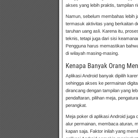
akses yang lebih praktis, tampilan 
Namun, sebelum membahas lebih ja
termasuk aktivitas yang berkaitan de
taruhan uang asli. Karena itu, proses
teknis, tetapi juga dari sisi keamanan
Pengguna harus memastikan bahwa a
di wilayah masing-masing.
Kenapa Banyak Orang Menc
Aplikasi Android banyak dipilih kar
sehingga akses ke permainan digital
dirancang dengan tampilan yang leb
pendaftaran, pilihan meja, pengatur
perangkat.
Meja poker di aplikasi Android juga
alur permainan, membaca aturan, mel
kapan saja. Faktor inilah yang mem