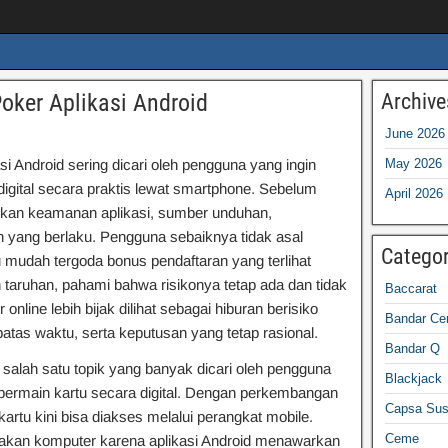
oker Aplikasi Android
Archive
June 2026
i Android sering dicari oleh pengguna yang ingin
May 2026
gital secara praktis lewat smartphone. Sebelum
April 2026
kan keamanan aplikasi, sumber unduhan,
an yang berlaku. Pengguna sebaiknya tidak asal
Categor
 mudah tergoda bonus pendaftaran yang terlihat
 taruhan, pahami bahwa risikonya tetap ada dan tidak
Baccarat
nline lebih bijak dilihat sebagai hiburan berisiko
Bandar C
tas waktu, serta keputusan yang tetap rasional.
Bandar Q
salah satu topik yang banyak dicari oleh pengguna
Blackjack
ermain kartu secara digital. Dengan perkembangan
Capsa Su
kartu kini bisa diakses melalui perangkat mobile.
Ceme
akan komputer karena aplikasi Android menawarkan