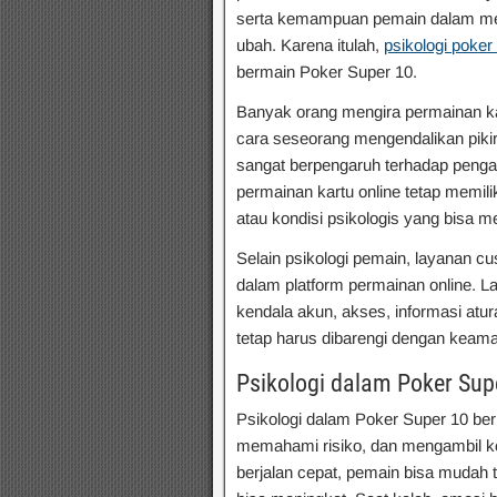
serta kemampuan pemain dalam men
ubah. Karena itulah,
psikologi poker
bermain Poker Super 10.
Banyak orang mengira permainan ka
cara seseorang mengendalikan piki
sangat berpengaruh terhadap peng
permainan kartu online tetap memilik
atau kondisi psikologis yang bisa 
Selain psikologi pemain, layanan cu
dalam platform permainan online. 
kendala akun, akses, informasi atu
tetap harus dibarengi dengan keama
Psikologi dalam Poker Sup
Psikologi dalam Poker Super 10 be
memahami risiko, dan mengambil k
berjalan cepat, pemain bisa mudah 