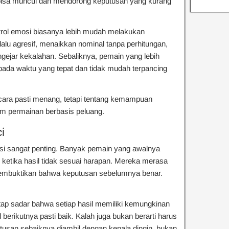
 bisa muncul dan mendorong keputusan yang kurang
ol emosi biasanya lebih mudah melakukan
alu agresif, menaikkan nominal tanpa perhitungan,
ngejar kekalahan. Sebaliknya, pemain yang lebih
ada waktu yang tepat dan tidak mudah terpancing
g cara pasti menang, tetapi tentang kemampuan
lam permainan berbasis peluang.
i
si sangat penting. Banyak pemain yang awalnya
h ketika hasil tidak sesuai harapan. Mereka merasa
embuktikan bahwa keputusan sebelumnya benar.
ap sadar bahwa setiap hasil memiliki kemungkinan
 berikutnya pasti baik. Kalah juga bukan berarti harus
tusan sebaiknya diambil dengan kepala dingin, bukan