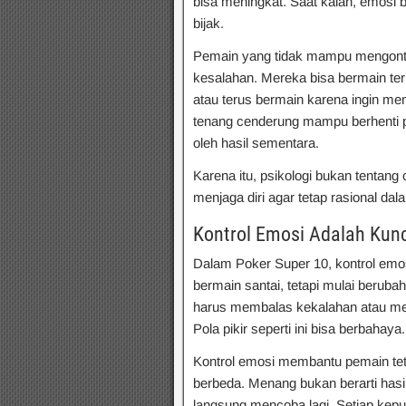
bisa meningkat. Saat kalah, emosi
bijak.
Pemain yang tidak mampu mengontr
kesalahan. Mereka bisa bermain terl
atau terus bermain karena ingin me
tenang cenderung mampu berhenti p
oleh hasil sementara.
Karena itu, psikologi bukan tentan
menjaga diri agar tetap rasional da
Kontrol Emosi Adalah Kunc
Dalam Poker Super 10, kontrol emo
bermain santai, tetapi mulai beruba
harus membalas kekalahan atau m
Pola pikir seperti ini bisa berbahaya.
Kontrol emosi membantu pemain tet
berbeda. Menang bukan berarti hasil
langsung mencoba lagi. Setiap kepu