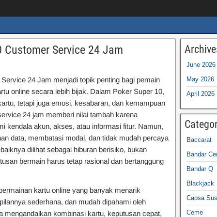
0 Customer Service 24 Jam
Archive
June 2026
Service 24 Jam menjadi topik penting bagi pemain
May 2026
u online secara lebih bijak. Dalam Poker Super 10,
April 2026
kartu, tetapi juga emosi, kesabaran, dan kemampuan
service 24 jam memberi nilai tambah karena
Categor
kendala akun, akses, atau informasi fitur. Namun,
an data, membatasi modal, dan tidak mudah percaya
Baccarat
baiknya dilihat sebagai hiburan berisiko, bukan
Bandar C
usan bermain harus tetap rasional dan bertanggung
Bandar Q
Blackjack
permainan kartu online yang banyak menarik
Capsa Su
mpilannya sederhana, dan mudah dipahami oleh
Ceme
ya mengandalkan kombinasi kartu, keputusan cepat,