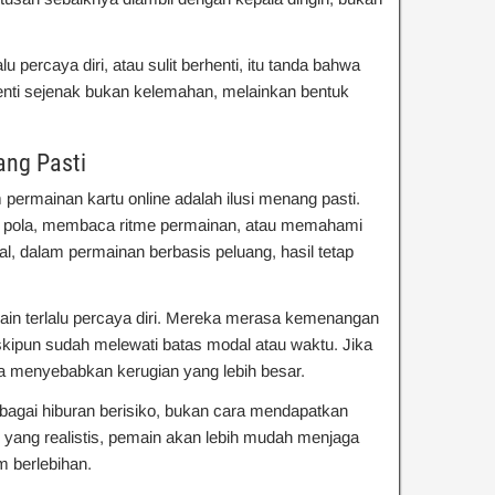
lu percaya diri, atau sulit berhenti, itu tanda bahwa
enti sejenak bukan kelemahan, melainkan bentuk
ang Pasti
 permainan kartu online adalah ilusi menang pasti.
pola, membaca ritme permainan, atau memahami
l, dalam permainan berbasis peluang, hasil tetap
emain terlalu percaya diri. Mereka merasa kemenangan
skipun sudah melewati batas modal atau waktu. Jika
isa menyebabkan kerugian yang lebih besar.
ebagai hiburan berisiko, bukan cara mendapatkan
r yang realistis, pemain akan lebih mudah menjaga
m berlebihan.