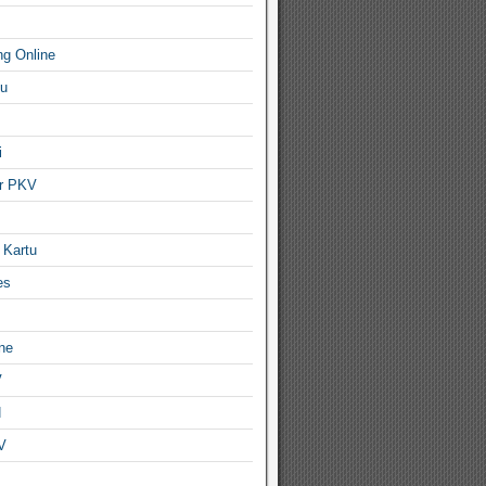
g Online
u
i
er PKV
 Kartu
es
ne
V
N
V