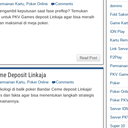
rmainan Kartu
,
Poker Online
Comments
domino
engambil keputusan saat fase preflop? Temukan
Fold Sakon
itu untuk PKV Games deposit Linkaja agar bisa meraih
n maksimal di meja poker.
Game Kart
IDN Play
Kartu Rem
Link Serv
P2Play
Read Post
Permainan
me Deposit Linkaja
PKV Gam
ermainan Kartu
,
Poker Online
Comments
Poker
sikologi di balik poker Bandar Ceme deposit Linkaja!
Poker Onli
os dan fakta agar bisa menentukan langkah strategis
Poker PK
mainannya.
Server ID
Server PK
Super 10